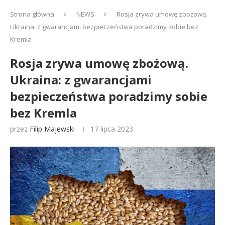
Strona główna
NEWS
Rosja zrywa umowę zbożową.
Ukraina: z gwarancjami bezpieczeństwa poradzimy sobie bez
Kremla
Rosja zrywa umowę zbożową.
Ukraina: z gwarancjami
bezpieczeństwa poradzimy sobie
bez Kremla
przez
Filip Majewski
17 lipca 2023