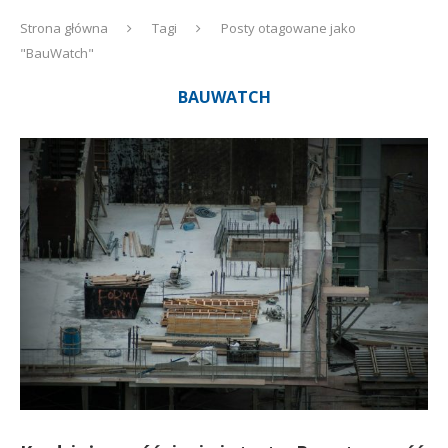
Strona główna
Tagi
Posty otagowane jako
"BauWatch"
BAUWATCH