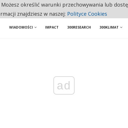
. Możesz określić warunki przechowywania lub dost
NIORZY PRZEZNACZAJĄ NA PODSTAWOWE ZAKUPY
ormacji znajdziesz w naszej:
Polityce Cookies
WIADOMOŚCI
IMPACT
300RESEARCH
300KLIMAT
ad