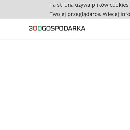
Ta strona używa plików cookies
TYLKO U NAS
CO TRZECIĄ ZŁOTÓWKĘ Z EMERYTURY SE
Twojej przeglądarce. Więcej inf