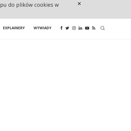
×
ępu do plików cookies w
NA JEDEN WAKAT PRZYPADAJĄ 
EXPLAINERY
WYWIADY