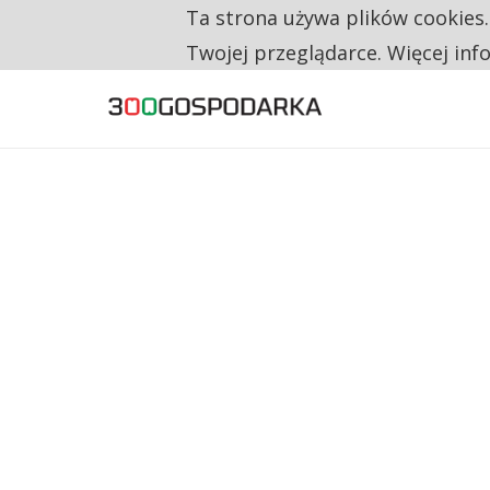
Ta strona używa plików cookies
TYLKO U NAS
TRZECH NA CZTERECH PONOWNIE ZAŁOŻYŁO
Twojej przeglądarce. Więcej inf