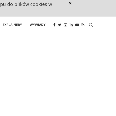
×
ępu do plików cookies w
RESTRYKCJE CHIN UDERZAJĄ W E
EXPLAINERY
WYWIADY