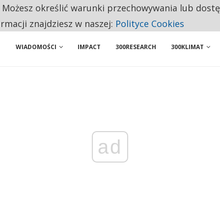
. Możesz określić warunki przechowywania lub dost
BY WŁASNĄ FIRMĘ. INNYM JUŻ TAK ŁATWO JEJ NIE POLECAJĄ
ormacji znajdziesz w naszej:
Polityce Cookies
WIADOMOŚCI
IMPACT
300RESEARCH
300KLIMAT
ad