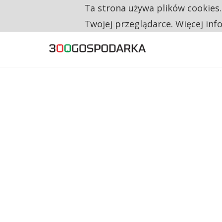
Ta strona używa plików cookies
TYLKO U NAS
TRZECH NA CZTERECH PONOWNIE ZAŁOŻYŁO
Twojej przeglądarce. Więcej inf