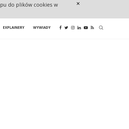
×
ępu do plików cookies w
RESTRYKCJE CHIN UDERZAJĄ W E
EXPLAINERY
WYWIADY