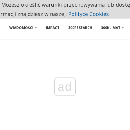
. Możesz określić warunki przechowywania lub dost
BY WŁASNĄ FIRMĘ. INNYM JUŻ TAK ŁATWO JEJ NIE POLECAJĄ
ormacji znajdziesz w naszej:
Polityce Cookies
WIADOMOŚCI
IMPACT
300RESEARCH
300KLIMAT
ad