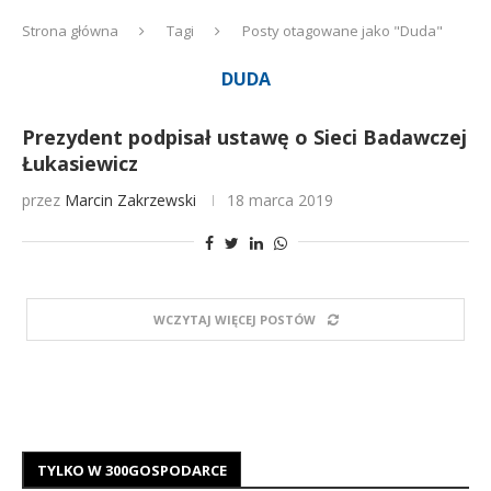
Strona główna
Tagi
Posty otagowane jako "Duda"
DUDA
Prezydent podpisał ustawę o Sieci Badawczej
Łukasiewicz
przez
Marcin Zakrzewski
18 marca 2019
WCZYTAJ WIĘCEJ POSTÓW
TYLKO W 300GOSPODARCE