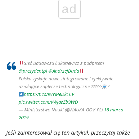
ad
Sieć Badawcza Łukasiewicz z podpisem
@prezydentpl
@AndrzejDuda
Polska zyskuje nowe zintegrowane i efektywnie
działające zaplecze technologiczne ?‍??‍???
?
https://t.co/KvYMeDkECV
pic.twitter.com/vWjazZb9WD
— Ministerstwo Nauki (@NAUKA_GOV_PL)
18 marca
2019
Jeśli zainteresował cię ten artykuł, przeczytaj także