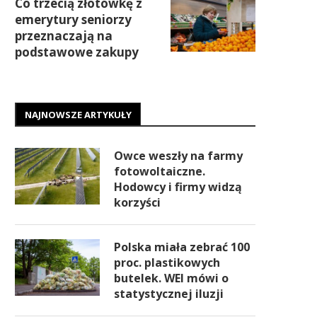
Co trzecią złotówkę z
emerytury seniorzy
przeznaczają na
podstawowe zakupy
NAJNOWSZE ARTYKUŁY
Owce weszły na farmy
fotowoltaiczne.
Hodowcy i firmy widzą
korzyści
Polska miała zebrać 100
proc. plastikowych
butelek. WEI mówi o
statystycznej iluzji