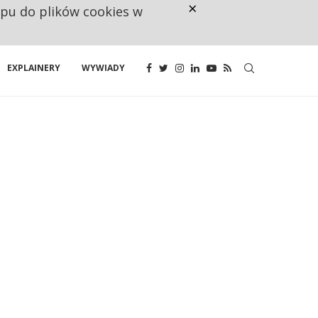
×
ępu do plików cookies w
CO TRZECIĄ ZŁOTÓWKĘ Z EMER
EXPLAINERY
WYWIADY