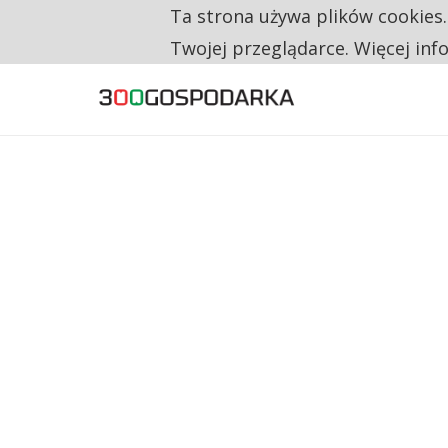
Ta strona używa plików cookies
TYLKO U NAS
RESTRYKCJE CHIN UDERZAJĄ W EUROPEJSKI
Twojej przeglądarce. Więcej inf