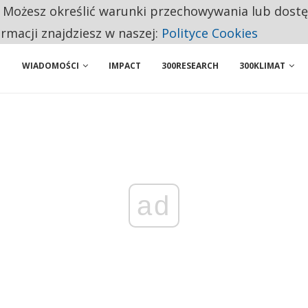
. Możesz określić warunki przechowywania lub dost
 PRZEMYSŁ. NA LIŚCIE SĄ DWA PODMIOTY Z POLSKI
ormacji znajdziesz w naszej:
Polityce Cookies
WIADOMOŚCI
IMPACT
300RESEARCH
300KLIMAT
ad