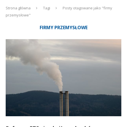
Strona główna
Tagi
Posty otagowane jako "firmy
przemysłowe"
FIRMY PRZEMYSŁOWE