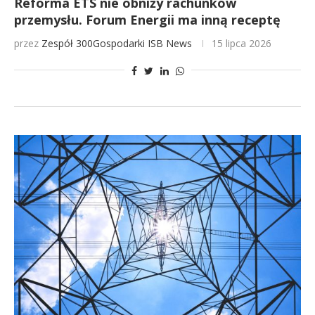
Reforma ETS nie obniży rachunków
przemysłu. Forum Energii ma inną receptę
przez
Zespół 300Gospodarki
ISB News
15 lipca 2026