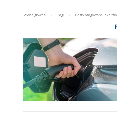
Strona główna
Tagi
Posty otagowane jako "flo