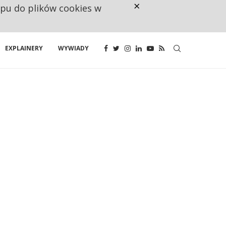
×
ępu do plików cookies w
RESTRYKCJE CHIN UDERZAJĄ W E
EXPLAINERY
WYWIADY