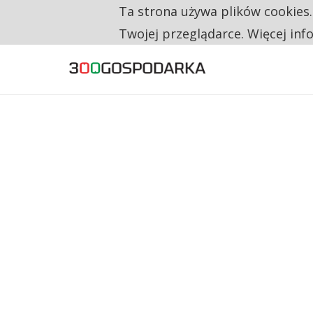
Ta strona używa plików cookies
TYLKO U NAS
TRZECH NA CZTERECH PONOWNIE ZAŁOŻYŁO
Twojej przeglądarce. Więcej inf