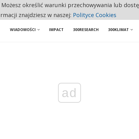
. Możesz określić warunki przechowywania lub dost
BY WŁASNĄ FIRMĘ. INNYM JUŻ TAK ŁATWO JEJ NIE POLECAJĄ
ormacji znajdziesz w naszej:
Polityce Cookies
WIADOMOŚCI
IMPACT
300RESEARCH
300KLIMAT
ad