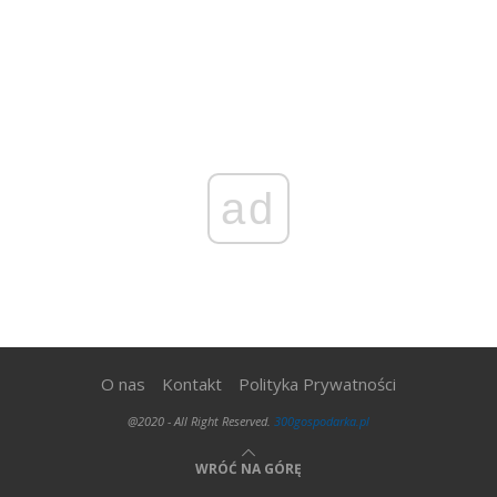
ad
O nas
Kontakt
Polityka Prywatności
@2020 - All Right Reserved.
300gospodarka.pl
WRÓĆ NA GÓRĘ