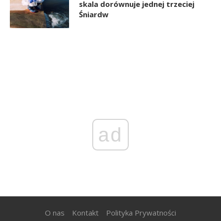
skala dorównuje jednej trzeciej
Śniardw
ad
O nas
Kontakt
Polityka Prywatności