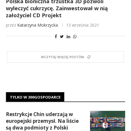
Polska bioniczna trzustka 3D pozwoli
wyleczyć cukrzycę. Zainwestował w nią
założyciel CD Projekt
przez
Katarzyna Mokrzycka
13 września 2021
WCZYTAJ WIĘCEJ POSTÓW
TYLKO W 300GOSPODARCE
Restrykcje Chin uderzają w
europejski przemysł. Na liście
są dwa podmioty z Polski