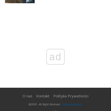
ad
O nas
Kontakt
Polityka Prywatności
@2020 - All Right Reserved.
300gospodarka.pl