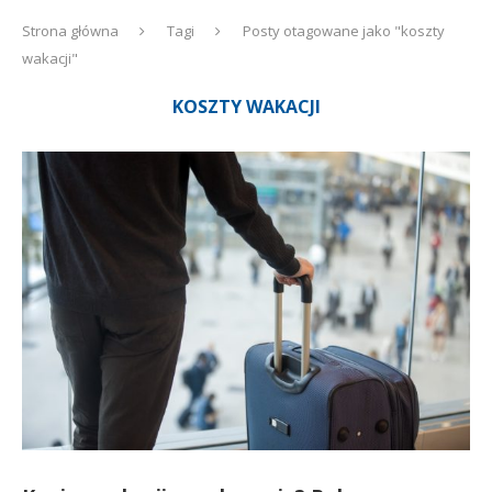
Strona główna
Tagi
Posty otagowane jako "koszty
wakacji"
KOSZTY WAKACJI