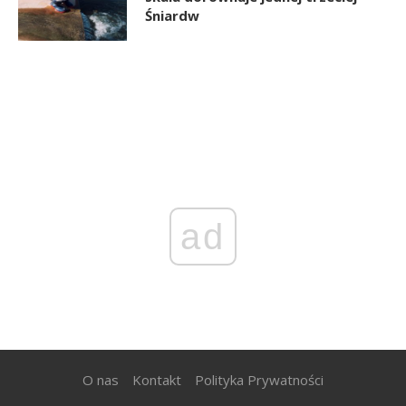
Śniardw
ad
O nas
Kontakt
Polityka Prywatności