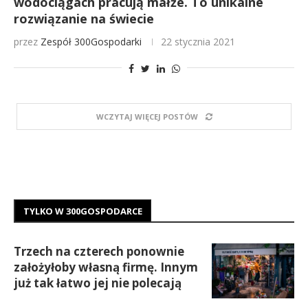
wodociągach pracują małże. To unikalne
rozwiązanie na świecie
przez
Zespół 300Gospodarki
22 stycznia 2021
WCZYTAJ WIĘCEJ POSTÓW
TYLKO W 300GOSPODARCE
Trzech na czterech ponownie
założyłoby własną firmę. Innym
już tak łatwo jej nie polecają