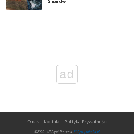
Śniardw
ad
O nas
Kontakt
Polityka Prywatności
@2020 - All Right Reserved.
300gospodarka.pl