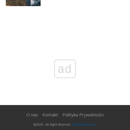
ad
O nas
Kontakt
Polityka Prywatności
@2020 - All Right Reserved.
300gospodarka.pl