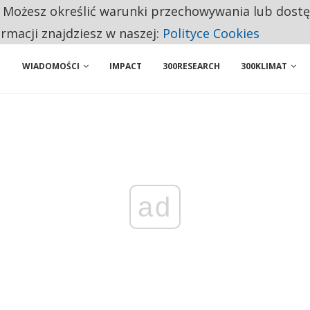
. Możesz określić warunki przechowywania lub dost
BY WŁASNĄ FIRMĘ. INNYM JUŻ TAK ŁATWO JEJ NIE POLECAJĄ
ormacji znajdziesz w naszej:
Polityce Cookies
WIADOMOŚCI
IMPACT
300RESEARCH
300KLIMAT
ad