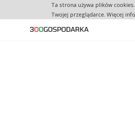
Ta strona używa plików cookies
TYLKO U NAS
TRZECH NA CZTERECH PONOWNIE ZAŁOŻYŁO
Twojej przeglądarce. Więcej inf