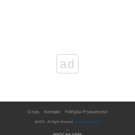
ad
O nas
Kontakt
Polityka Prywatności
@2020 - All Right Reserved.
300gospodarka.pl
WRÓĆ NA GÓRĘ