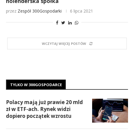
holenderska spółka
przez
Zespół 300Gospodarki
6 lipca 2021
WCZYTAJ WIĘCEJ POSTÓW
TYLKO W 300GOSPODARCE
Polacy mają już prawie 20 mld
zł w ETF-ach. Rynek widzi
dopiero początek wzrostu