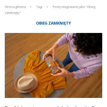
Strona główna
Tagi
Posty otagowane jako "obieg
zamknięty"
OBIEG ZAMKNIĘTY