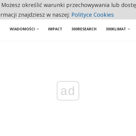
. Możesz określić warunki przechowywania lub dost
BY WŁASNĄ FIRMĘ. INNYM JUŻ TAK ŁATWO JEJ NIE POLECAJĄ
ormacji znajdziesz w naszej:
Polityce Cookies
WIADOMOŚCI
IMPACT
300RESEARCH
300KLIMAT
ad