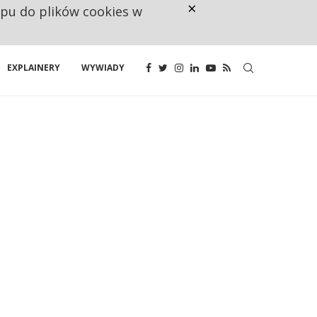
×
ępu do plików cookies w
RESTRYKCJE CHIN UDERZAJĄ W E
EXPLAINERY
WYWIADY