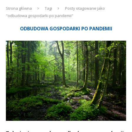
Strona główna
Tagi
Posty otagowane jako
"odbudowa gospodarki po pandemii"
ODBUDOWA GOSPODARKI PO PANDEMII