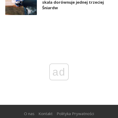
skala dorównuje jednej trzeciej
Śniardw
ad
O nas
Kontakt
Polityka Prywatności