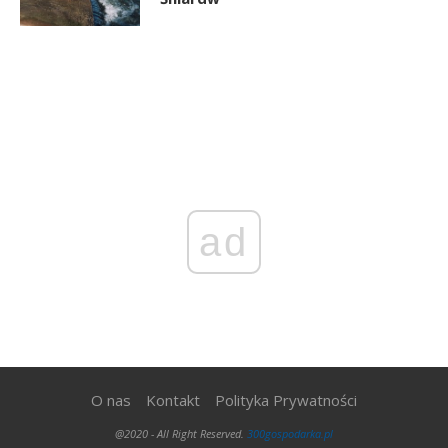
ad
O nas
Kontakt
Polityka Prywatności
@2020 - All Right Reserved.
300gospodarka.pl