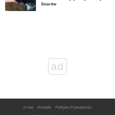
Śniardw
ad
O nas
Kontakt
Polityka Prywatności