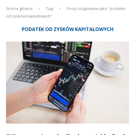
Strona główna
Tagi
Posty otagowane jako "podatek
od zysków kapitałowych"
PODATEK OD ZYSKÓW KAPITAŁOWYCH