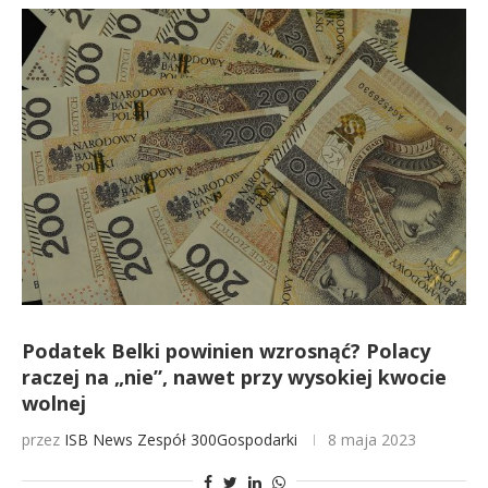
Podatek Belki powinien wzrosnąć? Polacy
raczej na „nie”, nawet przy wysokiej kwocie
wolnej
przez
ISB News
Zespół 300Gospodarki
8 maja 2023