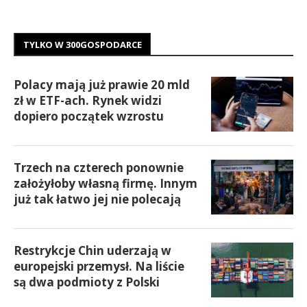
TYLKO W 300GOSPODARCE
Polacy mają już prawie 20 mld
zł w ETF-ach. Rynek widzi
dopiero początek wzrostu
Trzech na czterech ponownie
założyłoby własną firmę. Innym
już tak łatwo jej nie polecają
Restrykcje Chin uderzają w
europejski przemysł. Na liście
są dwa podmioty z Polski