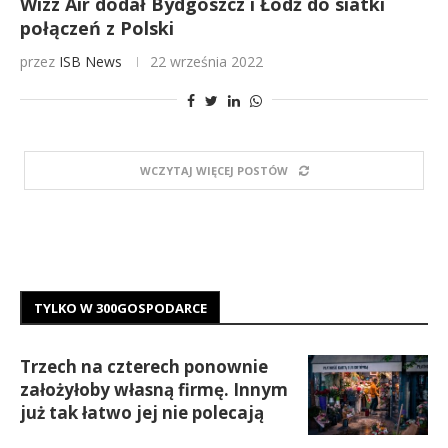
Wizz Air dodał Bydgoszcz i Łódź do siatki
połączeń z Polski
przez
ISB News
22 września 2022
WCZYTAJ WIĘCEJ POSTÓW
TYLKO W 300GOSPODARCE
Trzech na czterech ponownie
założyłoby własną firmę. Innym
już tak łatwo jej nie polecają