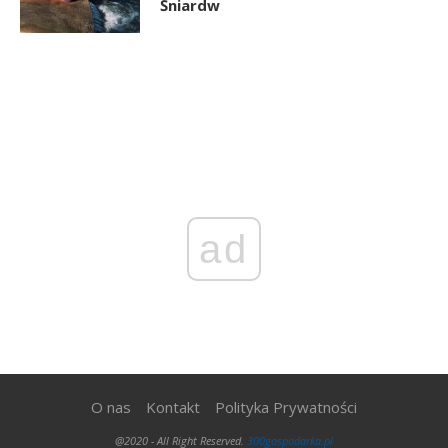
Śniardw
ad
O nas
Kontakt
Polityka Prywatności
@2020 - All Right Reserved.
300gospodarka.pl