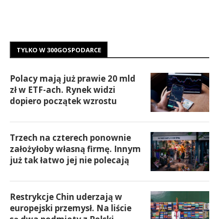
TYLKO W 300GOSPODARCE
Polacy mają już prawie 20 mld
zł w ETF-ach. Rynek widzi
dopiero początek wzrostu
Trzech na czterech ponownie
założyłoby własną firmę. Innym
już tak łatwo jej nie polecają
Restrykcje Chin uderzają w
europejski przemysł. Na liście