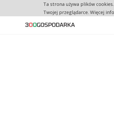
Ta strona używa plików cookies
TYLKO U NAS
RESTRYKCJE CHIN UDERZAJĄ W EUROPEJSKI
Twojej przeglądarce. Więcej inf