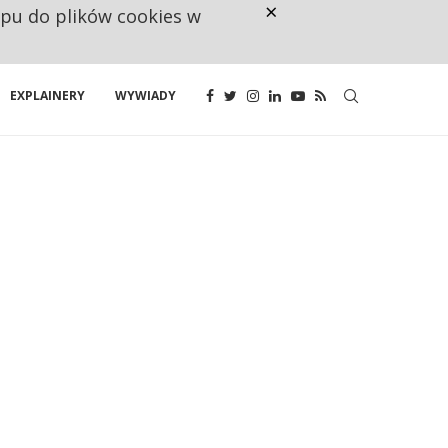
×
ępu do plików cookies w
CO TRZECIĄ ZŁOTÓWKĘ Z EMER
EXPLAINERY
WYWIADY