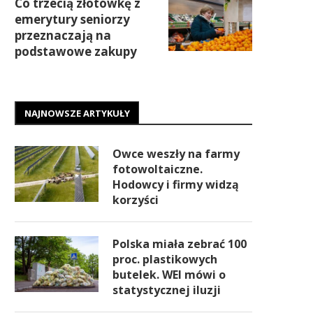
Co trzecią złotówkę z
emerytury seniorzy
przeznaczają na
podstawowe zakupy
NAJNOWSZE ARTYKUŁY
Owce weszły na farmy
fotowoltaiczne.
Hodowcy i firmy widzą
korzyści
Polska miała zebrać 100
proc. plastikowych
butelek. WEI mówi o
statystycznej iluzji