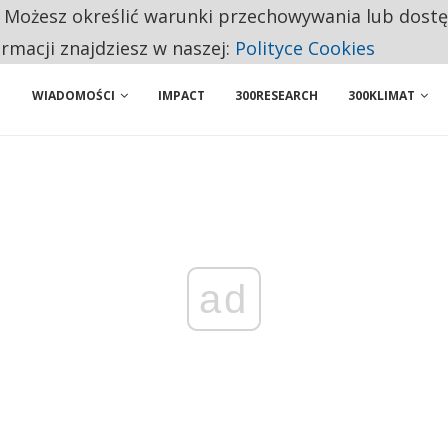
. Możesz określić warunki przechowywania lub dost
 PRZEMYSŁ. NA LIŚCIE SĄ DWA PODMIOTY Z POLSKI
ormacji znajdziesz w naszej:
Polityce Cookies
WIADOMOŚCI
IMPACT
300RESEARCH
300KLIMAT
ad