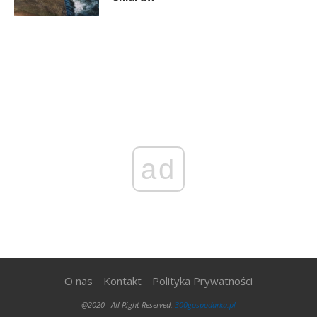
ad
O nas
Kontakt
Polityka Prywatności
@2020 - All Right Reserved.
300gospodarka.pl