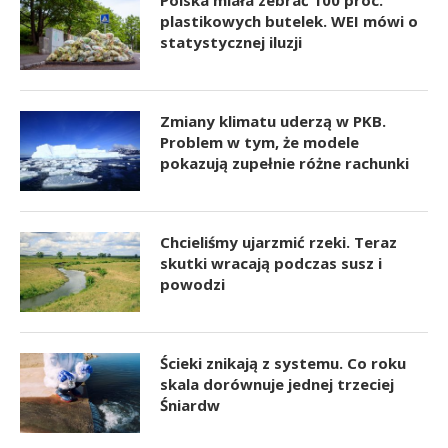
Polska miała zebrać 100 proc.
plastikowych butelek. WEI mówi o
statystycznej iluzji
Zmiany klimatu uderzą w PKB.
Problem w tym, że modele
pokazują zupełnie różne rachunki
Chcieliśmy ujarzmić rzeki. Teraz
skutki wracają podczas susz i
powodzi
Ścieki znikają z systemu. Co roku
skala dorównuje jednej trzeciej
Śniardw