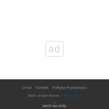
ad
O nas
Kontakt
Polityka Prywatności
@2020 - All Right Reserved.
300gospodarka.pl
WRÓĆ NA GÓRĘ