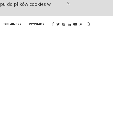
×
ępu do plików cookies w
RESTRYKCJE CHIN UDERZAJĄ W E
EXPLAINERY
WYWIADY