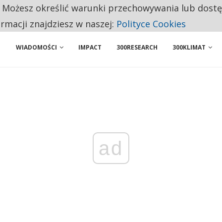
. Możesz określić warunki przechowywania lub dost
BY WŁASNĄ FIRMĘ. INNYM JUŻ TAK ŁATWO JEJ NIE POLECAJĄ
ormacji znajdziesz w naszej:
Polityce Cookies
WIADOMOŚCI
IMPACT
300RESEARCH
300KLIMAT
ad