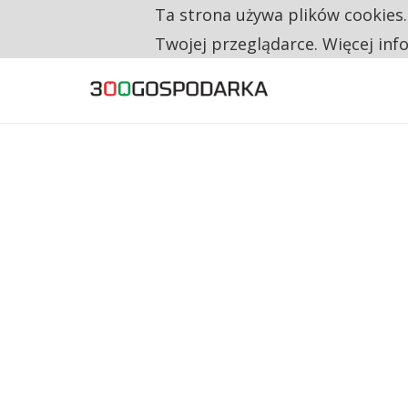
Ta strona używa plików cookies
TYLKO U NAS
TRZECH NA CZTERECH PONOWNIE ZAŁOŻYŁO
Twojej przeglądarce. Więcej inf