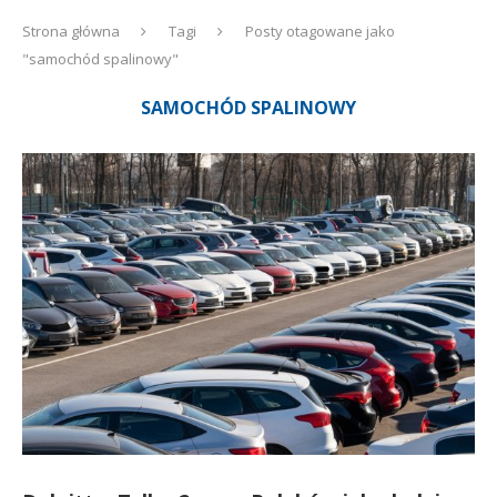
Strona główna
Tagi
Posty otagowane jako
"samochód spalinowy"
SAMOCHÓD SPALINOWY