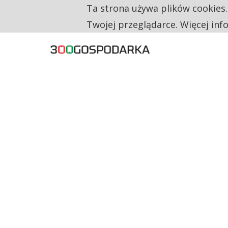
Ta strona używa plików cookies
TYLKO U NAS
NA JEDEN WAKAT PRZYPADAJĄ 62 ZGŁOSZ
Twojej przeglądarce. Więcej inf