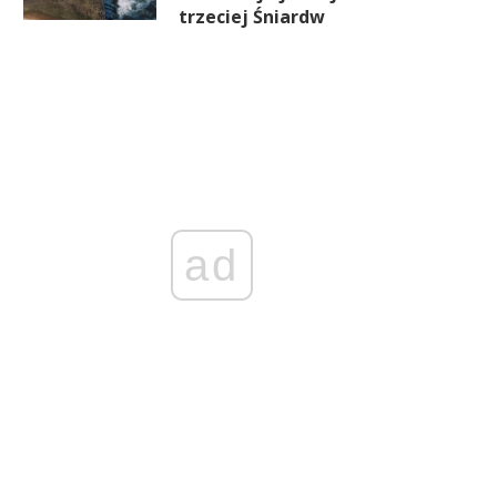
trzeciej Śniardw
ad