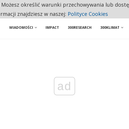
. Możesz określić warunki przechowywania lub dost
ENIA. WIELU KANDYDATÓW NIE ROZPOCZYNA PRACY
ormacji znajdziesz w naszej:
Polityce Cookies
WIADOMOŚCI
IMPACT
300RESEARCH
300KLIMAT
ad