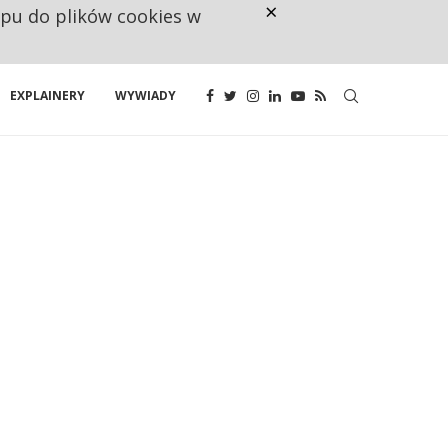
×
ępu do plików cookies w
160 ZNAKÓW TO ZA MAŁO. FUND
EXPLAINERY
WYWIADY