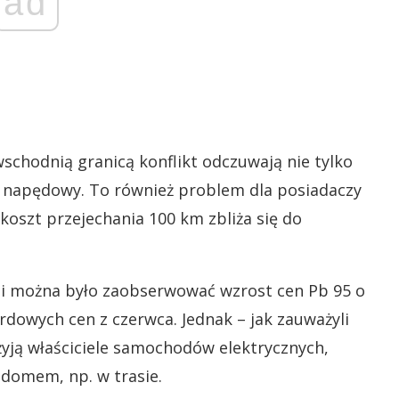
ad
wschodnią granicą konflikt odczuwają nie tylko
j napędowy. To również problem dla posiadaczy
koszt przejechania 100 km zbliża się do
ni można było zaobserwować wzrost cen Pb 95 o
ordowych cen z czerwca. Jednak – jak zauważyli
żyją właściciele samochodów elektrycznych,
 domem, np. w trasie.