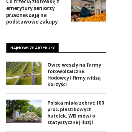
Co trzecią złotówkę z
emerytury seniorzy
przeznaczają na
podstawowe zakupy
NAJNOWSZE ARTYKUŁY
Owce weszły na farmy
fotowoltaiczne.
Hodowcy i firmy widzą
korzyści
Polska miała zebrać 100
proc. plastikowych
butelek. WEI mówi o
statystycznej iluzji