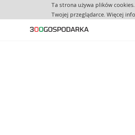
Ta strona używa plików cookies
TYLKO U NAS
RESTRYKCJE CHIN UDERZAJĄ W EUROPEJSKI
Twojej przeglądarce. Więcej inf