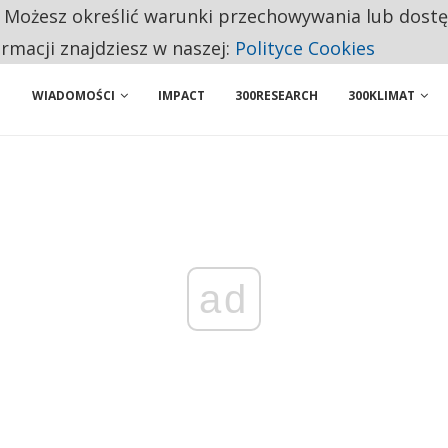
. Możesz określić warunki przechowywania lub dost
 PRZEMYSŁ. NA LIŚCIE SĄ DWA PODMIOTY Z POLSKI
ormacji znajdziesz w naszej:
Polityce Cookies
WIADOMOŚCI
IMPACT
300RESEARCH
300KLIMAT
ad