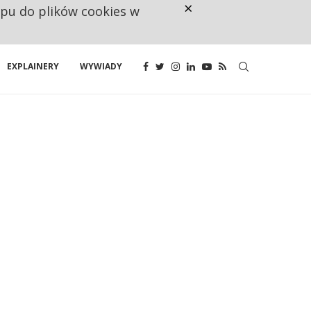
×
ępu do plików cookies w
CO TRZECIĄ ZŁOTÓWKĘ Z EMER
EXPLAINERY
WYWIADY