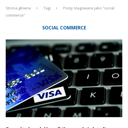
Strona główna
Tagi
Posty otagowane jako "social
commerce"
SOCIAL COMMERCE