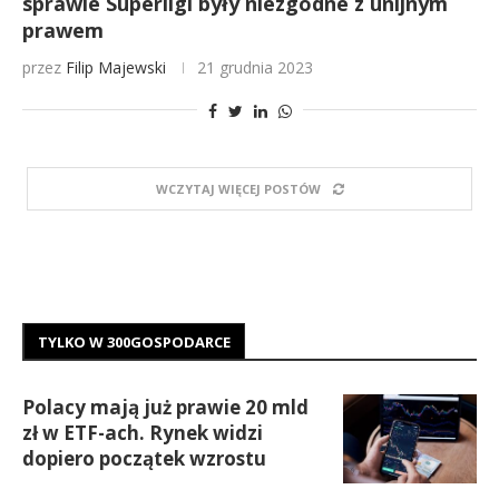
sprawie Superligi były niezgodne z unijnym
prawem
przez
Filip Majewski
21 grudnia 2023
WCZYTAJ WIĘCEJ POSTÓW
TYLKO W 300GOSPODARCE
Polacy mają już prawie 20 mld
zł w ETF-ach. Rynek widzi
dopiero początek wzrostu