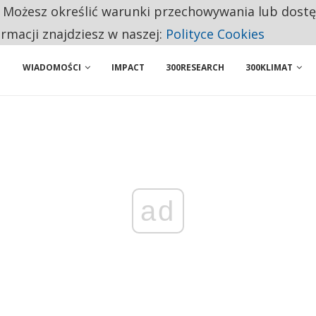
. Możesz określić warunki przechowywania lub dost
BY WŁASNĄ FIRMĘ. INNYM JUŻ TAK ŁATWO JEJ NIE POLECAJĄ
ormacji znajdziesz w naszej:
Polityce Cookies
WIADOMOŚCI
IMPACT
300RESEARCH
300KLIMAT
ad