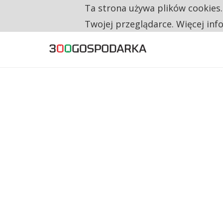
Ta strona używa plików cookies
TYLKO U NAS
TRZECH NA CZTERECH PONOWNIE ZAŁOŻYŁO
Twojej przeglądarce. Więcej inf