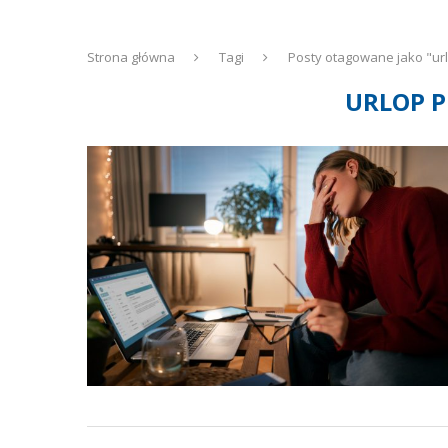
Strona główna
Tagi
Posty otagowane jako "ur
URLOP 