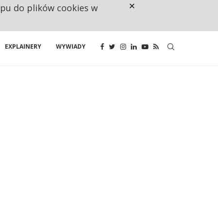
×
ępu do plików cookies w
RESTRYKCJE CHIN UDERZAJĄ W E
EXPLAINERY
WYWIADY