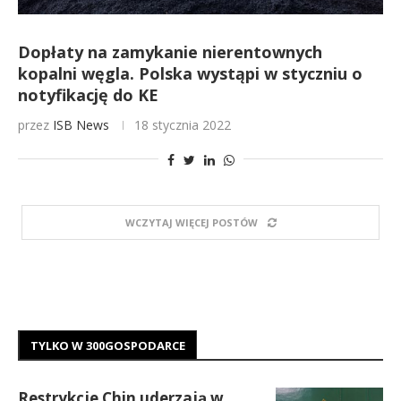
Dopłaty na zamykanie nierentownych
kopalni węgla. Polska wystąpi w styczniu o
notyfikację do KE
przez
ISB News
18 stycznia 2022
WCZYTAJ WIĘCEJ POSTÓW
TYLKO W 300GOSPODARCE
Restrykcje Chin uderzają w