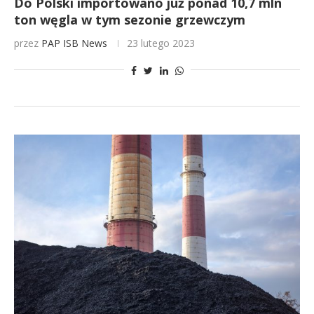
Do Polski importowano już ponad 10,7 mln
ton węgla w tym sezonie grzewczym
przez
PAP
ISB News
23 lutego 2023