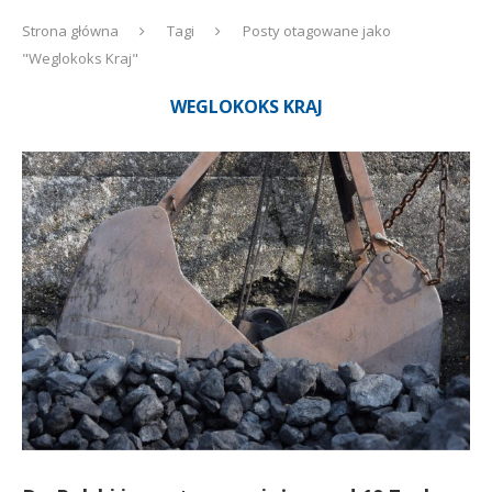
Strona główna
Tagi
Posty otagowane jako
"Weglokoks Kraj"
WEGLOKOKS KRAJ