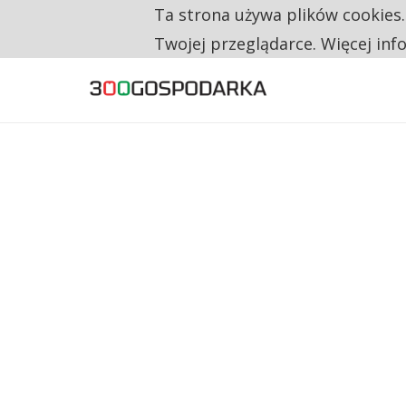
Ta strona używa plików cookies
TYLKO U NAS
CO TRZECIĄ ZŁOTÓWKĘ Z EMERYTURY SE
Twojej przeglądarce. Więcej inf