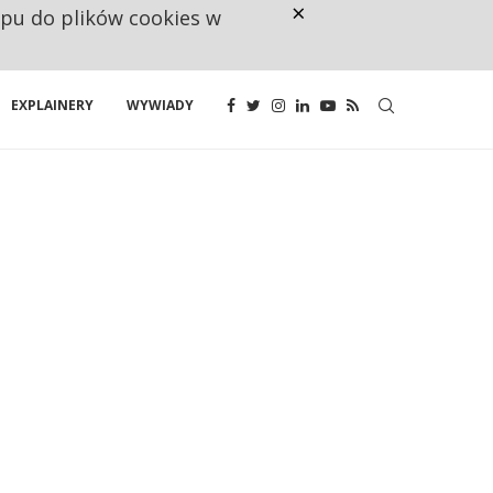
×
ępu do plików cookies w
NA JEDEN WAKAT PRZYPADAJĄ 
EXPLAINERY
WYWIADY