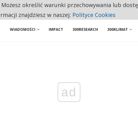
. Możesz określić warunki przechowywania lub dost
NIORZY PRZEZNACZAJĄ NA PODSTAWOWE ZAKUPY
ormacji znajdziesz w naszej:
Polityce Cookies
WIADOMOŚCI
IMPACT
300RESEARCH
300KLIMAT
ad