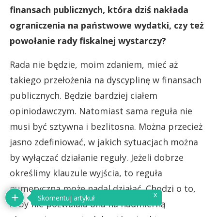
finansach publicznych, która dziś nakłada
ograniczenia na państwowe wydatki, czy też
powołanie rady fiskalnej wystarczy?
Rada nie będzie, moim zdaniem, mieć aż
takiego przełożenia na dyscyplinę w finansach
publicznych. Będzie bardziej ciałem
opiniodawczym. Natomiast sama reguła nie
musi być sztywna i bezlitosna. Można przecież
jasno zdefiniować, w jakich sytuacjach można
by wyłączać działanie reguły. Jeżeli dobrze
określimy klauzule wyjścia, to reguła
numeryczna może nadal działać. Chodzi o to,
x
Skomentuj artykuł
żeby nie pozwalała ona na nadmierną