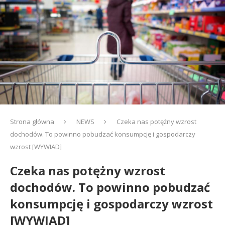
Strona główna
NEWS
Czeka nas potężny wzrost
dochodów. To powinno pobudzać konsumpcję i gospodarczy
wzrost [WYWIAD]
Czeka nas potężny wzrost
dochodów. To powinno pobudzać
konsumpcję i gospodarczy wzrost
[WYWIAD]