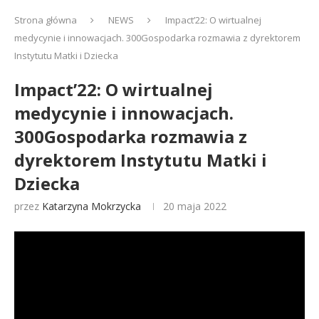
Strona główna
NEWS
Impact’22: O wirtualnej
medycynie i innowacjach. 300Gospodarka rozmawia z dyrektorem
Instytutu Matki i Dziecka
Impact’22: O wirtualnej
medycynie i innowacjach.
300Gospodarka rozmawia z
dyrektorem Instytutu Matki i
Dziecka
przez
Katarzyna Mokrzycka
20 maja 2022