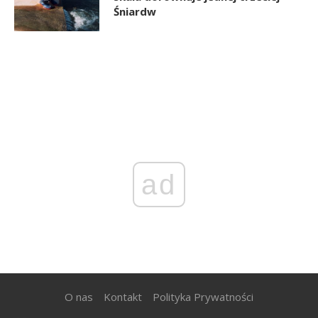
Śniardw
ad
O nas
Kontakt
Polityka Prywatności