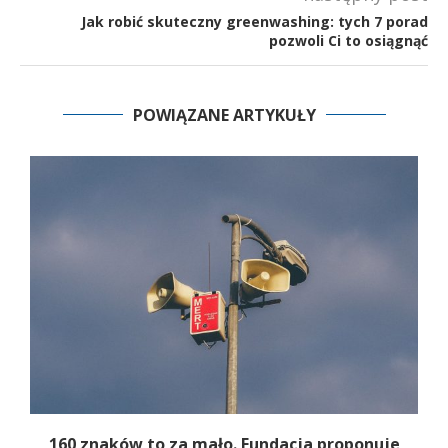
Jak robić skuteczny greenwashing: tych 7 porad
pozwoli Ci to osiągnąć
POWIĄZANE ARTYKUŁY
160 znaków to za mało. Fundacja proponuje