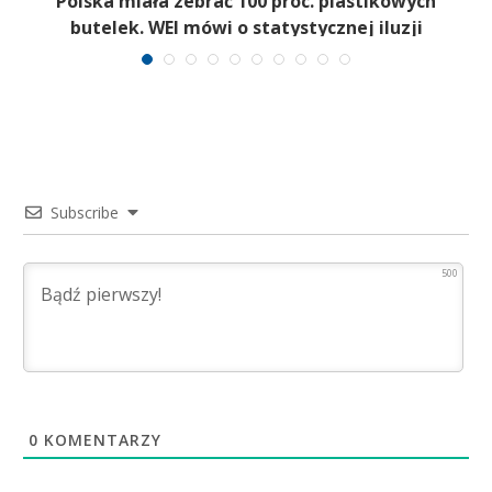
Polska miała zebrać 100 proc. plastikowych
butelek. WEI mówi o statystycznej iluzji
Subscribe
500
0
KOMENTARZY