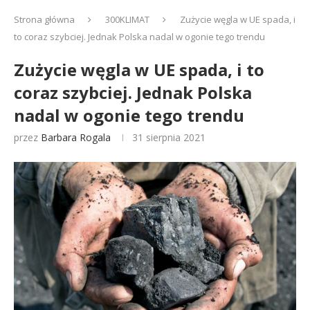
Strona główna
300KLIMAT
Zużycie węgla w UE spada, i
to coraz szybciej. Jednak Polska nadal w ogonie tego trendu
Zużycie węgla w UE spada, i to
coraz szybciej. Jednak Polska
nadal w ogonie tego trendu
przez
Barbara Rogala
31 sierpnia 2021