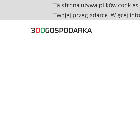
Ta strona używa plików cookies
TYLKO U NAS
CO TRZECIĄ ZŁOTÓWKĘ Z EMERYTURY SE
Twojej przeglądarce. Więcej inf