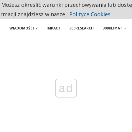
. Możesz określić warunki przechowywania lub dost
NIORZY PRZEZNACZAJĄ NA PODSTAWOWE ZAKUPY
ormacji znajdziesz w naszej:
Polityce Cookies
WIADOMOŚCI
IMPACT
300RESEARCH
300KLIMAT
ad