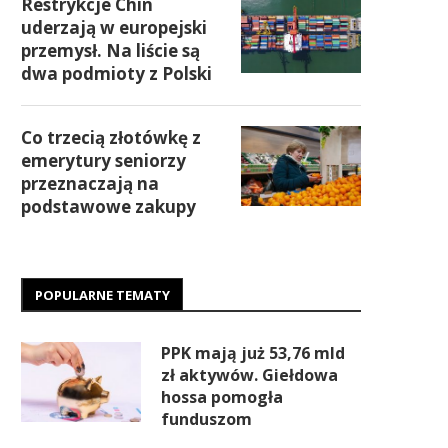
Restrykcje Chin
uderzają w europejski
przemysł. Na liście są
dwa podmioty z Polski
Co trzecią złotówkę z
emerytury seniorzy
przeznaczają na
podstawowe zakupy
POPULARNE TEMATY
PPK mają już 53,76 mld
zł aktywów. Giełdowa
hossa pomogła
funduszom