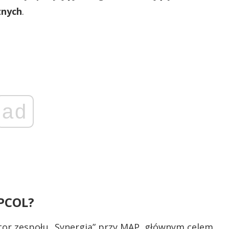
znych
.
ad
 PCOL?
tor zespołu „Synergia” przy MAP, głównym celem