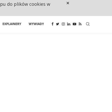
×
ępu do plików cookies w
NA JEDEN WAKAT PRZYPADAJĄ 
EXPLAINERY
WYWIADY