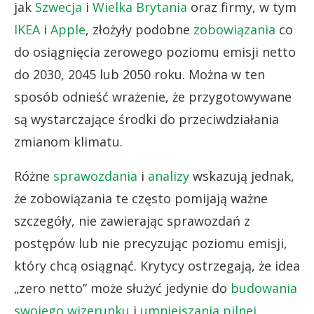
jak
Szwecja
i
Wielka Brytania
oraz firmy, w tym
IKEA
i
Apple
, złożyły podobne
zobowiązania
co
do osiągnięcia zerowego poziomu emisji netto
do 2030, 2045 lub 2050 roku. Można w ten
sposób odnieść wrażenie, że przygotowywane
są wystarczające środki do przeciwdziałania
zmianom klimatu.
Różne
sprawozdania
i
analizy
wskazują jednak,
że zobowiązania te często pomijają ważne
szczegóły, nie zawierając sprawozdań z
postępów lub nie precyzując poziomu emisji,
który chcą osiągnąć. Krytycy ostrzegają, że idea
„zero netto” może służyć jedynie do
budowania
swojego wizerunku
i
umniejszania pilnej