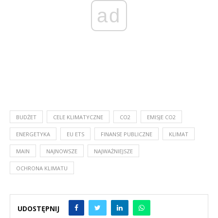
ad
BUDŻET
CELE KLIMATYCZNE
CO2
EMISJE CO2
ENERGETYKA
EU ETS
FINANSE PUBLICZNE
KLIMAT
MAIN
NAJNOWSZE
NAJWAŻNIEJSZE
OCHRONA KLIMATU
UDOSTĘPNIJ