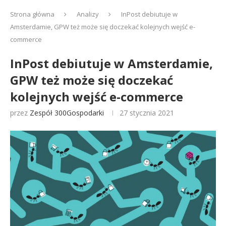
Strona główna
Analizy
InPost debiutuje w
Amsterdamie, GPW też może się doczekać kolejnych wejść e-
commerce
InPost debiutuje w Amsterdamie,
GPW też może się doczekać
kolejnych wejść e-commerce
przez
Zespół 300Gospodarki
27 stycznia 2021