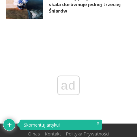
skala dorównuje jednej trzeciej
Śniardw
ad
O nas
Kontakt
Polityka Prywatności