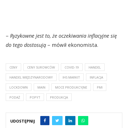
–
Ryzykowne jest to, że oczekiwania inflacyjne się
do tego dostosują
– mówił ekonomista.
CENY
CENY SUROWCÓW
COVID-19
HANDEL
HANDEL MIĘDZYNARODOWY
IHS MARKIT
INFLACJA
LOCKDOWN
MAIN
MOCE PRODUKCYJNE
PMI
PODAŻ
POPYT
PRODUKCJA
UDOSTĘPNIJ