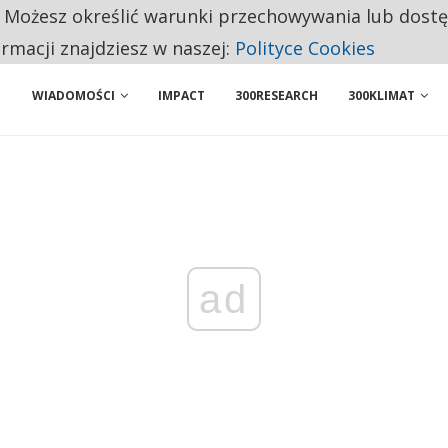
. Możesz określić warunki przechowywania lub dost
 PRZEMYSŁ. NA LIŚCIE SĄ DWA PODMIOTY Z POLSKI
ormacji znajdziesz w naszej:
Polityce Cookies
WIADOMOŚCI
IMPACT
300RESEARCH
300KLIMAT
ad