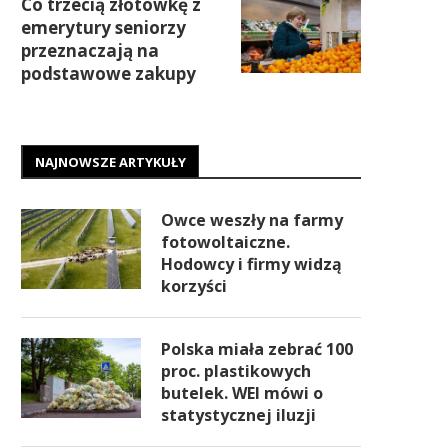
Co trzecią złotówkę z
emerytury seniorzy
przeznaczają na
podstawowe zakupy
NAJNOWSZE ARTYKUŁY
Owce weszły na farmy
fotowoltaiczne.
Hodowcy i firmy widzą
korzyści
Polska miała zebrać 100
proc. plastikowych
butelek. WEI mówi o
statystycznej iluzji