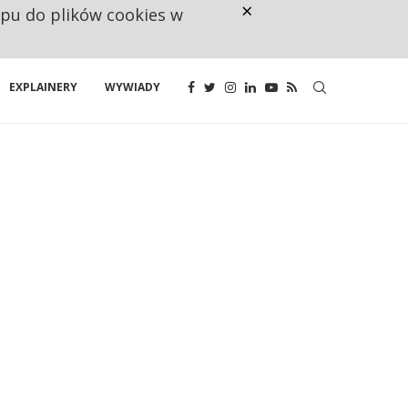
×
ępu do plików cookies w
CO TRZECIĄ ZŁOTÓWKĘ Z EMER
EXPLAINERY
WYWIADY