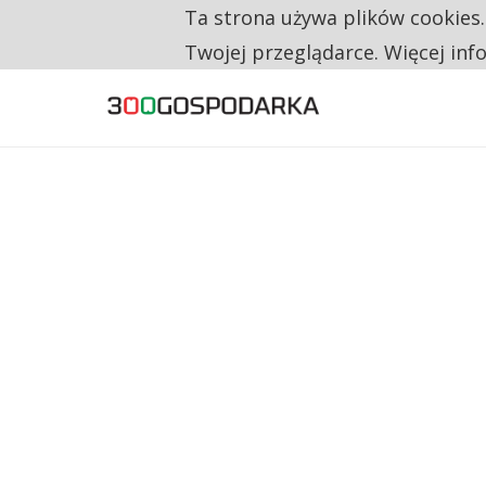
Ta strona używa plików cookies
TYLKO U NAS
RESTRYKCJE CHIN UDERZAJĄ W EUROPEJSKI
Twojej przeglądarce. Więcej inf